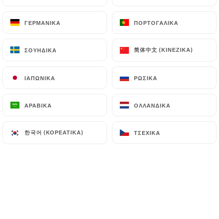
ΓΕΡΜΑΝΙΚΆ
ΓΕΡΜΑΝΙΚΆ
ΠΟΡΤΟΓΑΛΙΚΆ
ΠΟΡΤΟΓΑΛΙΚΆ
Brasserie parisienne – Village
简体中文 (ΚΙΝΈΖΙΚΑ)
简体中文 (ΚΙΝΈΖΙΚΑ)
ΣΟΥΗΔΙΚΆ
ΣΟΥΗΔΙΚΆ
Ronsard
ΙΑΠΩΝΙΚΆ
ΙΑΠΩΝΙΚΆ
ΡΩΣΙΚΆ
ΡΩΣΙΚΆ
Située en plein cœur du quartier latin, à
deux pas de Notre-Dame, cette
ΑΡΑΒΙΚΆ
ΑΡΑΒΙΚΆ
ΟΛΛΑΝΔΙΚΆ
ΟΛΛΑΝΔΙΚΆ
brasserie parisienne vous accueille à
toute heure de la journée.
한국어 (ΚΟΡΕΆΤΙΚΑ)
한국어 (ΚΟΡΕΆΤΙΚΑ)
ΤΣΈΧΙΚΑ
ΤΣΈΧΙΚΑ
Lieu idéal pour partager des moments
de détente, boire un café au comptoir
ou se restaurer avec des mets de
qualité.
Une cuisine maison est proposée avec