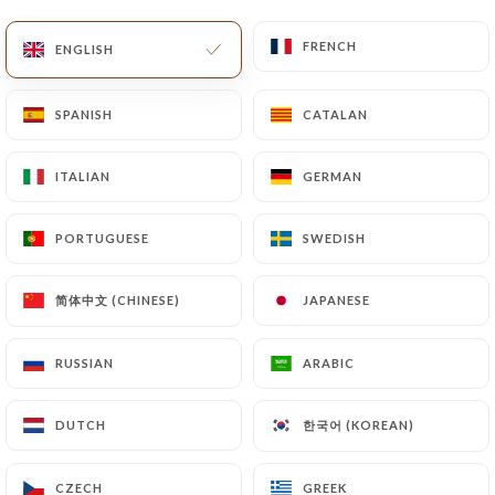
FRENCH
FRENCH
ENGLISH
ENGLISH
BERNARD F. rated
B
5/5
SPANISH
SPANISH
CATALAN
CATALAN
Accueil toujours très agréable ; bons
produits ; pas de critique
ITALIAN
ITALIAN
GERMAN
GERMAN
06/05/2026
•
05:53
PORTUGUESE
PORTUGUESE
SWEDISH
SWEDISH
Christophe B. rated
C
5/5
简体中文 (CHINESE)
简体中文 (CHINESE)
JAPANESE
JAPANESE
03/05/2026
•
02:16
RUSSIAN
RUSSIAN
ARABIC
ARABIC
Jehanne J. rated
J
한국어 (KOREAN)
한국어 (KOREAN)
DUTCH
DUTCH
2/5
12/03/2026
•
08:12
CZECH
CZECH
GREEK
GREEK