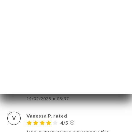
23/06/2025
•
08:53
Martine F. rated
M
1/5
16/06/2025
•
04:59
FRANCOIS L. rated
F
5/5
Un très bon endroit après le marché, les
plats sont sympas comme le personnel.
Agréable.
14/02/2025
•
08:37
Vanessa P. rated
V
4/5
Une vraie brasserie parisienne ! Pas